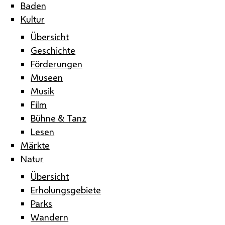
Baden
Kultur
Übersicht
Geschichte
Förderungen
Museen
Musik
Film
Bühne & Tanz
Lesen
Märkte
Natur
Übersicht
Erholungsgebiete
Parks
Wandern