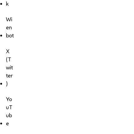
k
Wi
en
bot
X
(T
wit
ter
)
Yo
uT
ub
e