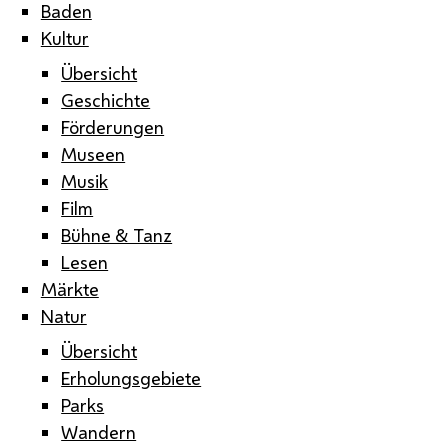
Baden
Kultur
Übersicht
Geschichte
Förderungen
Museen
Musik
Film
Bühne & Tanz
Lesen
Märkte
Natur
Übersicht
Erholungsgebiete
Parks
Wandern