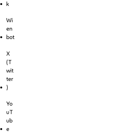
k
Wi
en
bot
X
(T
wit
ter
)
Yo
uT
ub
e