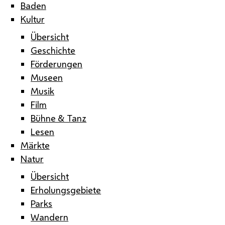
Baden
Kultur
Übersicht
Geschichte
Förderungen
Museen
Musik
Film
Bühne & Tanz
Lesen
Märkte
Natur
Übersicht
Erholungsgebiete
Parks
Wandern