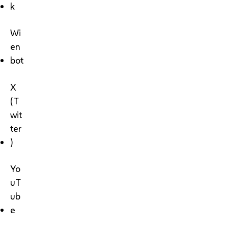
k
Wi
en
bot
X
(T
wit
ter
)
Yo
uT
ub
e