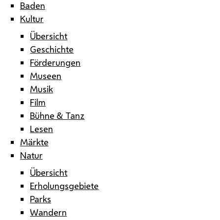
Baden
Kultur
Übersicht
Geschichte
Förderungen
Museen
Musik
Film
Bühne & Tanz
Lesen
Märkte
Natur
Übersicht
Erholungsgebiete
Parks
Wandern