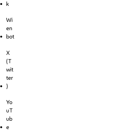
k
Wi
en
bot
X
(T
wit
ter
)
Yo
uT
ub
e