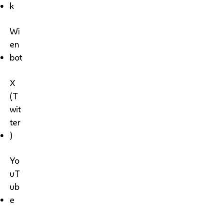
k
Wi
en
bot
X
(T
wit
ter
)
Yo
uT
ub
e