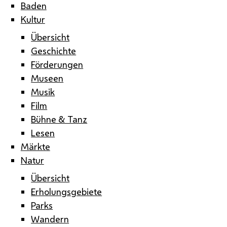
Baden
Kultur
Übersicht
Geschichte
Förderungen
Museen
Musik
Film
Bühne & Tanz
Lesen
Märkte
Natur
Übersicht
Erholungsgebiete
Parks
Wandern