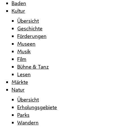
Baden
Kultur
Übersicht
Geschichte
Förderungen
Museen
Musik
Film
Bühne & Tanz
Lesen
Märkte
Natur
Übersicht
Erholungsgebiete
Parks
Wandern