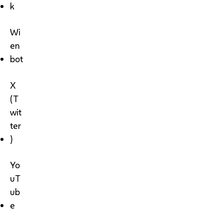
k
Wi
en
bot
X
(T
wit
ter
)
Yo
uT
ub
e