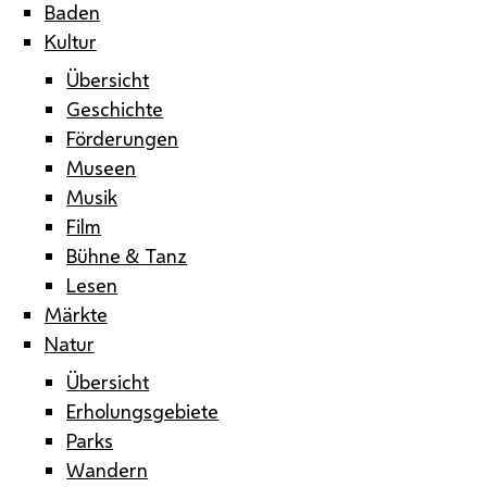
Baden
Kultur
Übersicht
Geschichte
Förderungen
Museen
Musik
Film
Bühne & Tanz
Lesen
Märkte
Natur
Übersicht
Erholungsgebiete
Parks
Wandern