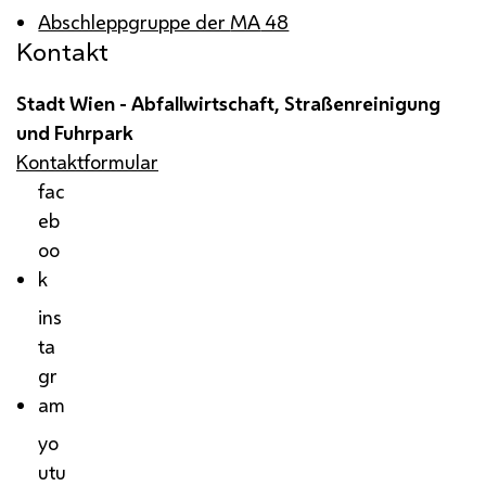
Abschleppgruppe der
MA
48
Kontakt
Stadt Wien - Abfallwirtschaft, Straßenreinigung
und Fuhrpark
Kontaktformular
fac
eb
oo
k
ins
ta
gr
am
yo
utu