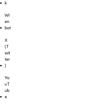
k
Wi
en
bot
X
(T
wit
ter
)
Yo
uT
ub
e