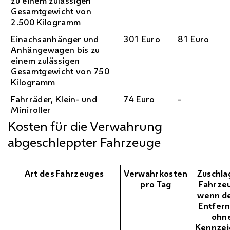
zu einem zulässigen
Gesamtgewicht von
2.500 Kilogramm
Einachsanhänger und
301 Euro
81 Euro
Anhängewagen bis zu
einem zulässigen
Gesamtgewicht von 750
Kilogramm
Fahrräder, Klein- und
74 Euro
-
Miniroller
Kosten für die Verwahrung
abgeschleppter Fahrzeuge
Art des Fahrzeuges
Verwahrkosten
Zuschla
pro Tag
Fahrze
wenn d
Entfer
ohn
Kennzei