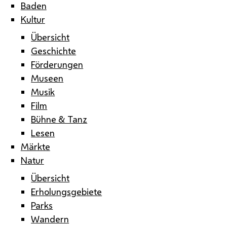
Baden
Kultur
Übersicht
Geschichte
Förderungen
Museen
Musik
Film
Bühne & Tanz
Lesen
Märkte
Natur
Übersicht
Erholungsgebiete
Parks
Wandern