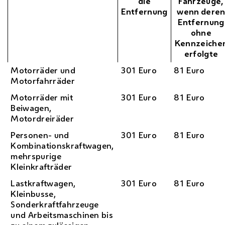
die
Fahrzeuge,
Entfernung
wenn dere
Entfernung
ohne
Kennzeiche
erfolgte
Motorräder und
301 Euro
81 Euro
Motorfahrräder
Motorräder mit
301 Euro
81 Euro
Beiwagen,
Motordreiräder
Personen- und
301 Euro
81 Euro
Kombinationskraftwagen,
mehrspurige
Kleinkrafträder
Lastkraftwagen,
301 Euro
81 Euro
Kleinbusse,
Sonderkraftfahrzeuge
und Arbeitsmaschinen bis