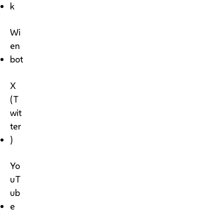
k
Wi
en
bot
X
(T
wit
ter
)
Yo
uT
ub
e