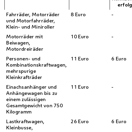
erfol
Fahrräder, Motorräder
8 Euro
-
und Motorfahrräder,
Klein- und Miniroller
Motorräder mit
10 Euro
-
Beiwagen,
Motordreiräder
Personen- und
11 Euro
6 Euro
Kombinationskraftwagen,
mehrspurige
Kleinkrafträder
Einachsanhänger und
11 Euro
-
Anhängewagen bis zu
einem zulässigen
Gesamtgewicht von 750
Kilogramm
Lastkraftwagen,
26 Euro
6 Euro
Kleinbusse,