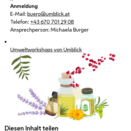
Anmeldung
E-Mail:
buero@umblick.at
Telefon:
+43 670 701 29 08
Ansprechperson: Michaela Burger
Umweltworkshops von Umblick