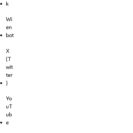
k
Wi
en
bot
X
(T
wit
ter
)
Yo
uT
ub
e