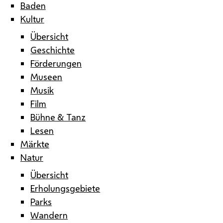
Baden
Kultur
Übersicht
Geschichte
Förderungen
Museen
Musik
Film
Bühne & Tanz
Lesen
Märkte
Natur
Übersicht
Erholungsgebiete
Parks
Wandern