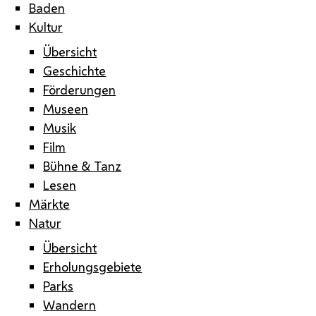
Baden
Kultur
Übersicht
Geschichte
Förderungen
Museen
Musik
Film
Bühne & Tanz
Lesen
Märkte
Natur
Übersicht
Erholungsgebiete
Parks
Wandern