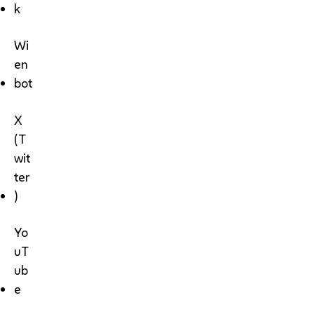
k
Wi
en
bot
X
(T
wit
ter
)
Yo
uT
ub
e