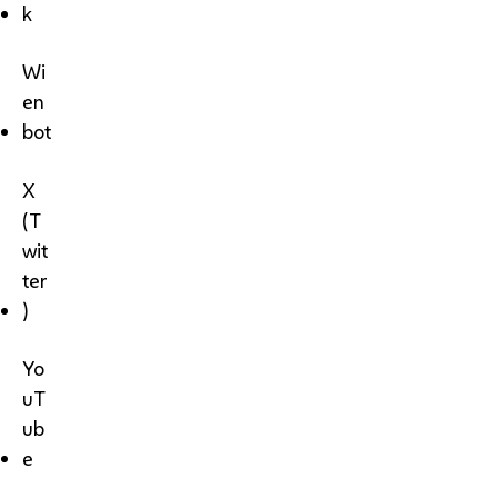
k
Wi
en
bot
X
(T
wit
ter
)
Yo
uT
ub
e