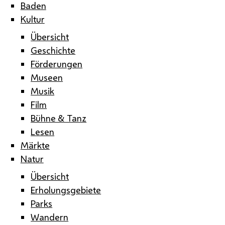
Baden
Kultur
Übersicht
Geschichte
Förderungen
Museen
Musik
Film
Bühne & Tanz
Lesen
Märkte
Natur
Übersicht
Erholungsgebiete
Parks
Wandern