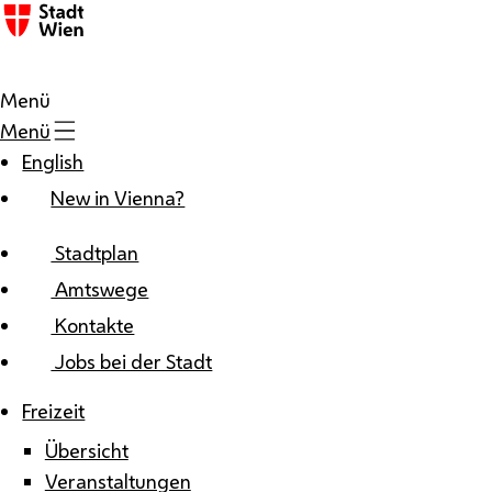
Zum Inhalt
Menü
Menü
English
New in Vienna?
Stadtplan
Amtswege
Kontakte
Jobs bei der Stadt
Freizeit
Übersicht
Veranstaltungen