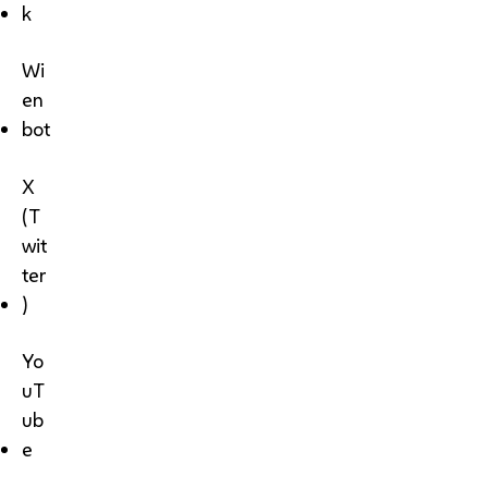
k
Wi
en
bot
X
(T
wit
ter
)
Yo
uT
ub
e