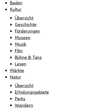
Baden
Kultur
Übersicht
Geschichte
Förderungen
Museen
Musik
Film
Bühne & Tanz
Lesen
Märkte
Natur
Übersicht
Erholungsgebiete
Parks
Wandern