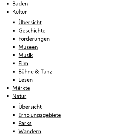
Baden
Kultur
Übersicht
Geschichte
Förderungen
Museen
Musik
Film
Bühne & Tanz
Lesen
Märkte
Natur
Übersicht
Erholungsgebiete
Parks
Wandern