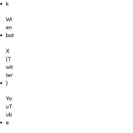
k
Wi
en
bot
X
(T
wit
ter
)
Yo
uT
ub
e