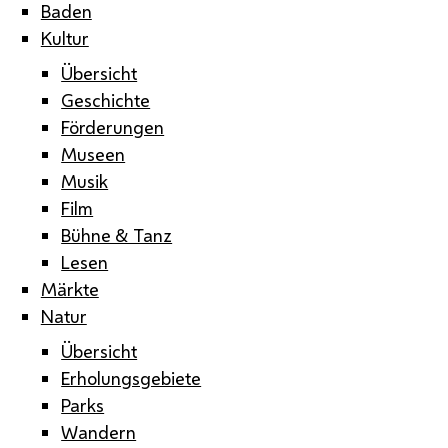
Baden
Kultur
Übersicht
Geschichte
Förderungen
Museen
Musik
Film
Bühne & Tanz
Lesen
Märkte
Natur
Übersicht
Erholungsgebiete
Parks
Wandern