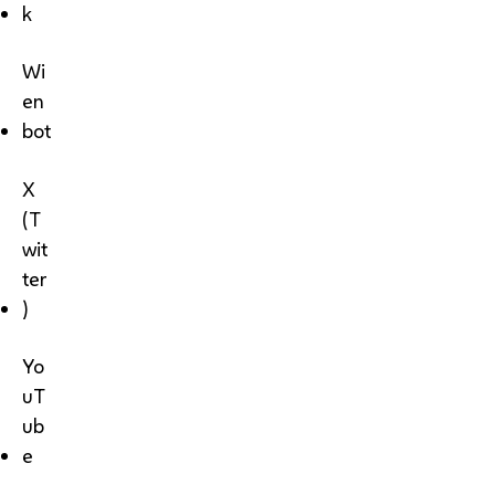
k
Wi
en
bot
X
(T
wit
ter
)
Yo
uT
ub
e