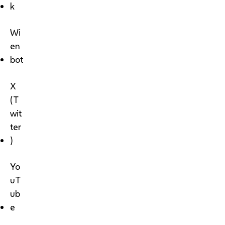
k
Wi
en
bot
X
(T
wit
ter
)
Yo
uT
ub
e