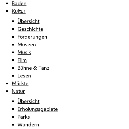
Baden
Kultur
Übersicht
Geschichte
Förderungen
Museen
Musik
Film
Bühne & Tanz
Lesen
Märkte
Natur
Übersicht
Erholungsgebiete
Parks
Wandern