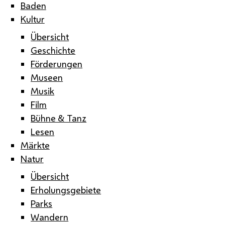
Baden
Kultur
Übersicht
Geschichte
Förderungen
Museen
Musik
Film
Bühne & Tanz
Lesen
Märkte
Natur
Übersicht
Erholungsgebiete
Parks
Wandern