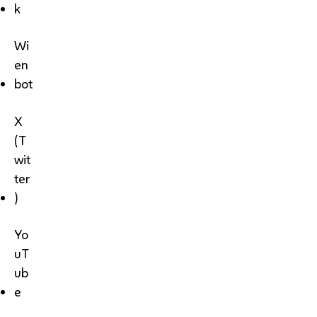
k
Wi
en
bot
X
(T
wit
ter
)
Yo
uT
ub
e