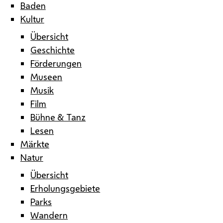
Baden
Kultur
Übersicht
Geschichte
Förderungen
Museen
Musik
Film
Bühne & Tanz
Lesen
Märkte
Natur
Übersicht
Erholungsgebiete
Parks
Wandern