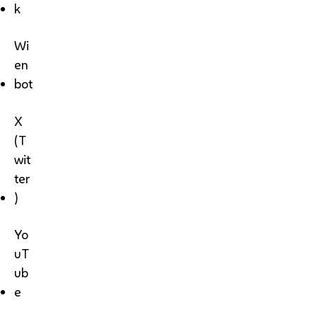
k
Wi
en
bot
X
(T
wit
ter
)
Yo
uT
ub
e