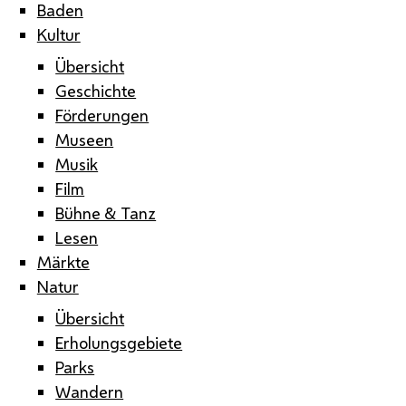
Baden
Kultur
Übersicht
Geschichte
Förderungen
Museen
Musik
Film
Bühne & Tanz
Lesen
Märkte
Natur
Übersicht
Erholungsgebiete
Parks
Wandern