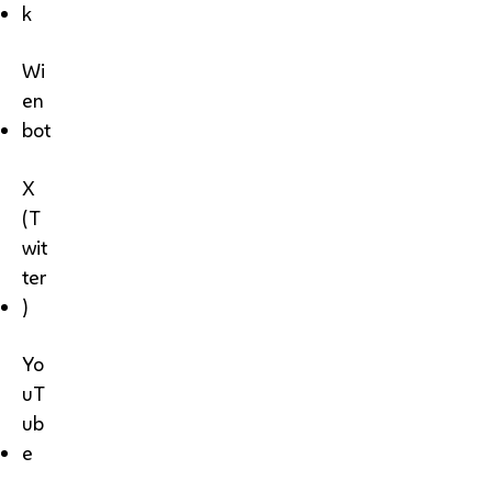
k
Wi
en
bot
X
(T
wit
ter
)
Yo
uT
ub
e