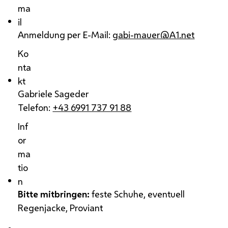
ma
il
Anmeldung per E-Mail:
gabi-mauer@A1.net
Ko
nta
kt
Gabriele Sageder
Telefon:
+43 6991 737 91 88
Inf
or
ma
tio
n
Bitte mitbringen:
feste Schuhe, eventuell
Regenjacke, Proviant