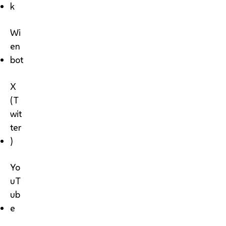
k
Wi
en
bot
X
(T
wit
ter
)
Yo
uT
ub
e