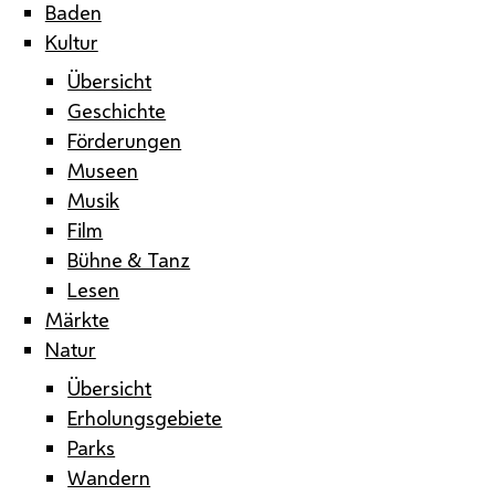
Baden
Kultur
Übersicht
Geschichte
Förderungen
Museen
Musik
Film
Bühne & Tanz
Lesen
Märkte
Natur
Übersicht
Erholungsgebiete
Parks
Wandern