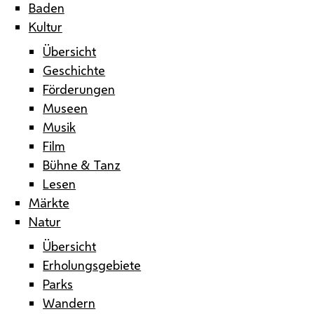
Baden
Kultur
Übersicht
Geschichte
Förderungen
Museen
Musik
Film
Bühne & Tanz
Lesen
Märkte
Natur
Übersicht
Erholungsgebiete
Parks
Wandern