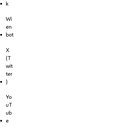
k
Wi
en
bot
X
(T
wit
ter
)
Yo
uT
ub
e