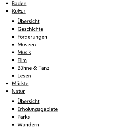
Baden
Kultur
Übersicht
Geschichte
Förderungen
Museen
Musik
Film
Bühne & Tanz
Lesen
Märkte
Natur
Übersicht
Erholungsgebiete
Parks
Wandern