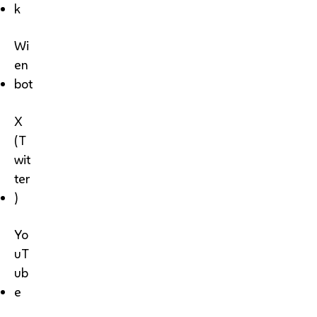
k
Wi
en
bot
X
(T
wit
ter
)
Yo
uT
ub
e