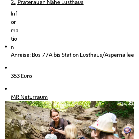
2., Praterauen Nähe Lusthaus
Inf
or
ma
tio
n
Anreise: Bus 77A bis Station Lusthaus/Aspernallee
353 Euro
MR Naturraum