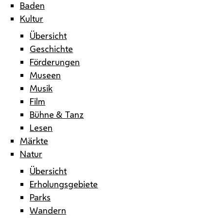
Baden
Kultur
Übersicht
Geschichte
Förderungen
Museen
Musik
Film
Bühne & Tanz
Lesen
Märkte
Natur
Übersicht
Erholungsgebiete
Parks
Wandern