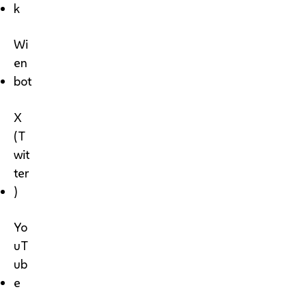
k
Wi
en
bot
X
(T
wit
ter
)
Yo
uT
ub
e