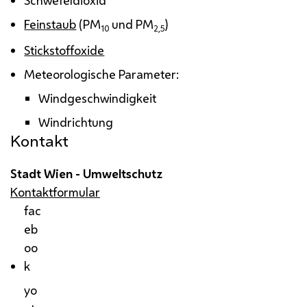
Schwefeldioxid
Feinstaub
(
PM
und
PM
)
10
2,5
Stickstoffoxide
Meteorologische Parameter:
Windgeschwindigkeit
Windrichtung
Kontakt
Stadt Wien - Umweltschutz
Kontaktformular
fac
eb
oo
k
yo