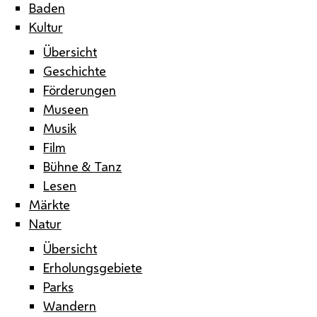
Baden
Kultur
Übersicht
Geschichte
Förderungen
Museen
Musik
Film
Bühne & Tanz
Lesen
Märkte
Natur
Übersicht
Erholungsgebiete
Parks
Wandern