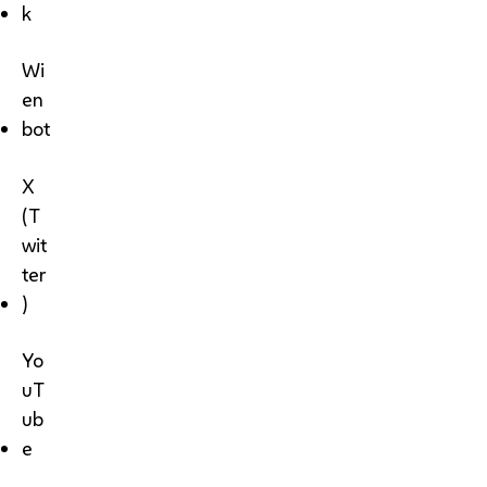
k
Wi
en
bot
X
(T
wit
ter
)
Yo
uT
ub
e