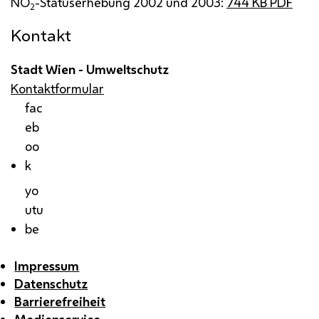
NO
-Statuserhebung 2002 und 2003:
744
KB
PDF
2
Kontakt
Stadt Wien - Umweltschutz
Kontaktformular
fac
eb
oo
k
yo
utu
be
Impressum
Datenschutz
Barrierefreiheit