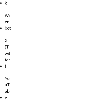
k
Wi
en
bot
X
(T
wit
ter
)
Yo
uT
ub
e