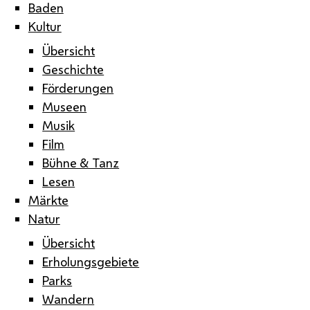
Baden
Kultur
Übersicht
Geschichte
Förderungen
Museen
Musik
Film
Bühne & Tanz
Lesen
Märkte
Natur
Übersicht
Erholungsgebiete
Parks
Wandern