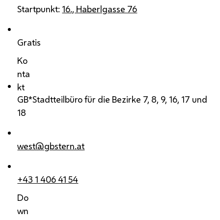
Startpunkt:
16., Haberlgasse 76
Gratis
Ko
nta
kt
GB*
Stadtteilbüro für die Bezirke 7, 8, 9, 16, 17 und
18
west@gbstern.at
+43 1 406 41 54
Do
wn