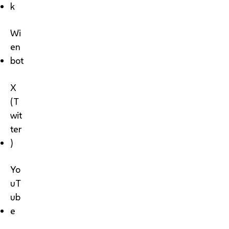
k
Wi
en
bot
X
(T
wit
ter
)
Yo
uT
ub
e