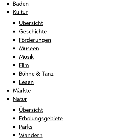
Baden
Kultur
Übersicht
Geschichte
Förderungen
Museen
Musik
Film
Bühne & Tanz
Lesen
Märkte
Natur
Übersicht
Erholungsgebiete
Parks
Wandern