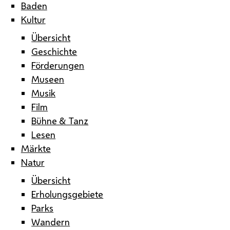
Baden
Kultur
Übersicht
Geschichte
Förderungen
Museen
Musik
Film
Bühne & Tanz
Lesen
Märkte
Natur
Übersicht
Erholungsgebiete
Parks
Wandern