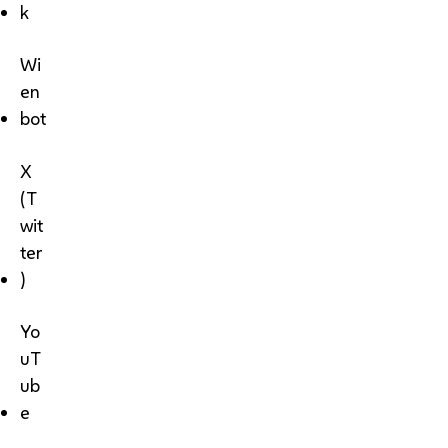
k
Wi
en
bot
X
(T
wit
ter
)
Yo
uT
ub
e