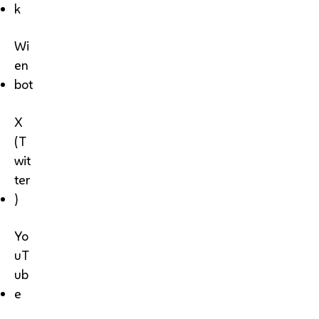
k
Wi
en
bot
X
(T
wit
ter
)
Yo
uT
ub
e