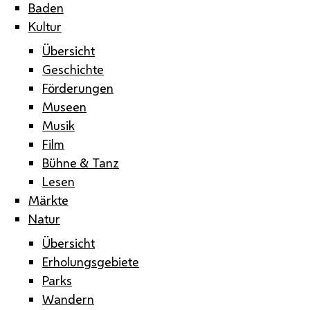
Baden
Kultur
Übersicht
Geschichte
Förderungen
Museen
Musik
Film
Bühne & Tanz
Lesen
Märkte
Natur
Übersicht
Erholungsgebiete
Parks
Wandern