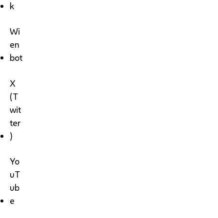
k
Wi
en
bot
X
(T
wit
ter
)
Yo
uT
ub
e