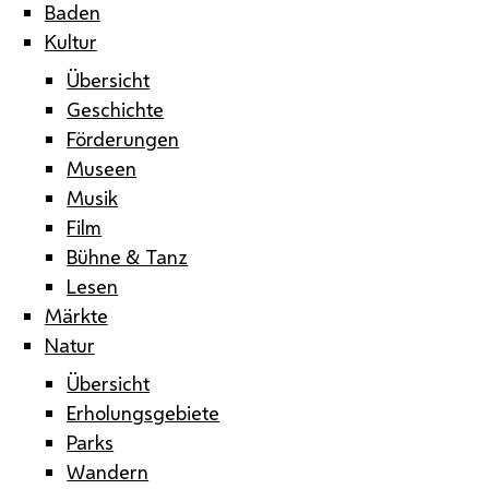
Baden
Kultur
Übersicht
Geschichte
Förderungen
Museen
Musik
Film
Bühne & Tanz
Lesen
Märkte
Natur
Übersicht
Erholungsgebiete
Parks
Wandern