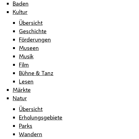
Baden
Kultur
Übersicht
Geschichte
Förderungen
Museen
Musik
Film
Bühne & Tanz
Lesen
Märkte
Natur
Übersicht
Erholungsgebiete
Parks
Wandern