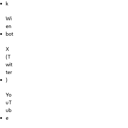
k
Wi
en
bot
X
(T
wit
ter
)
Yo
uT
ub
e