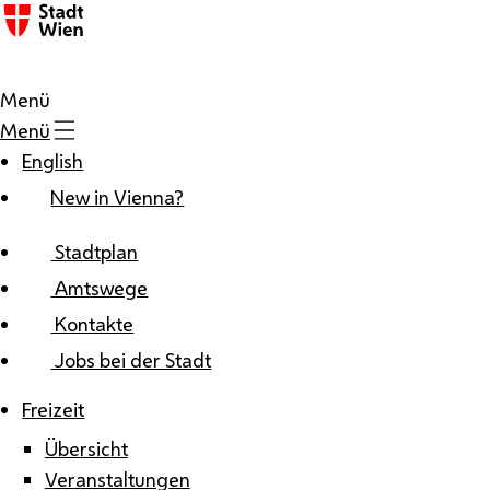
Zum Inhalt
Menü
Menü
English
New in Vienna?
Stadtplan
Amtswege
Kontakte
Jobs bei der Stadt
Freizeit
Übersicht
Veranstaltungen