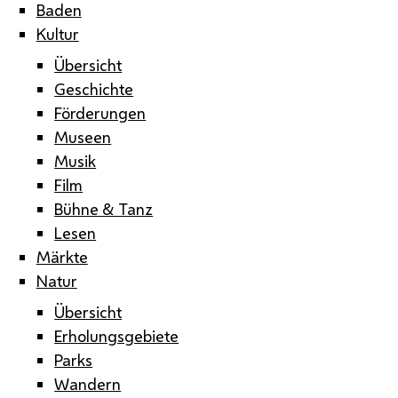
Baden
Kultur
Übersicht
Geschichte
Förderungen
Museen
Musik
Film
Bühne & Tanz
Lesen
Märkte
Natur
Übersicht
Erholungsgebiete
Parks
Wandern