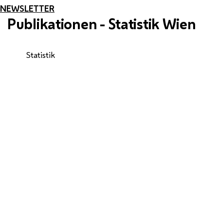
NEWSLETTER
Publikationen - Statistik Wien
Statistik
Wien in Zahlen 2025
Kurz und prägnant präsentiert die
kostenlose Broschüre Basisinformationen
aus den Bereichen Bevölkerung, Bildung,
Kultur, Wirtschaft, Verkehr und Verwaltung
in Wien.