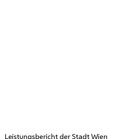
Das Rote Wien in Zahlen
Das "Rote Wien" hat die Stadt bis heute
geprägt. Anlässlich des 100-jährigen
Jubiläums laden wir Sie zu einer
statistischen Zeitreise ein, um Leben und
Politik im Roten Wien besser
kennenzulernen.
Leistungsbericht der Stadt Wien