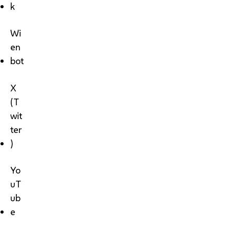
k
Wi
en
bot
X
(T
wit
ter
)
Yo
uT
ub
e