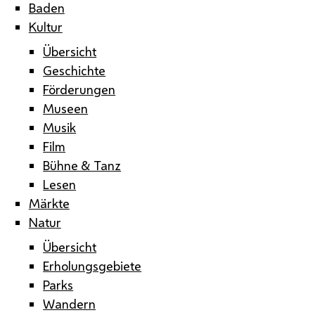
Baden
Kultur
Übersicht
Geschichte
Förderungen
Museen
Musik
Film
Bühne & Tanz
Lesen
Märkte
Natur
Übersicht
Erholungsgebiete
Parks
Wandern