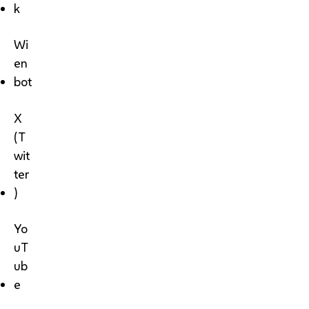
k
Wi
en
bot
X
(T
wit
ter
)
Yo
uT
ub
e