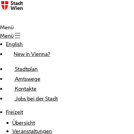
Zum Inhalt
Menü
Menü
English
New in Vienna?
Stadtplan
Amtswege
Kontakte
Jobs bei der Stadt
Freizeit
Übersicht
Veranstaltungen