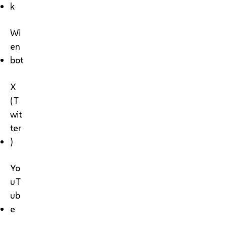
k
Wi
en
bot
X
(T
wit
ter
)
Yo
uT
ub
e