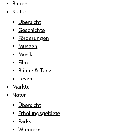
Baden
Kultur
Übersicht
Geschichte
Förderungen
Museen
Musik
Film
Bühne & Tanz
Lesen
Märkte
Natur
Übersicht
Erholungsgebiete
Parks
Wandern