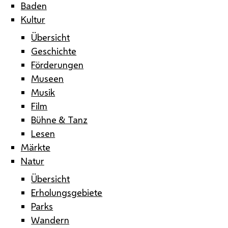
Baden
Kultur
Übersicht
Geschichte
Förderungen
Museen
Musik
Film
Bühne & Tanz
Lesen
Märkte
Natur
Übersicht
Erholungsgebiete
Parks
Wandern