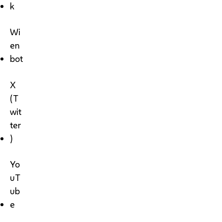
k
Wi
en
bot
X
(T
wit
ter
)
Yo
uT
ub
e