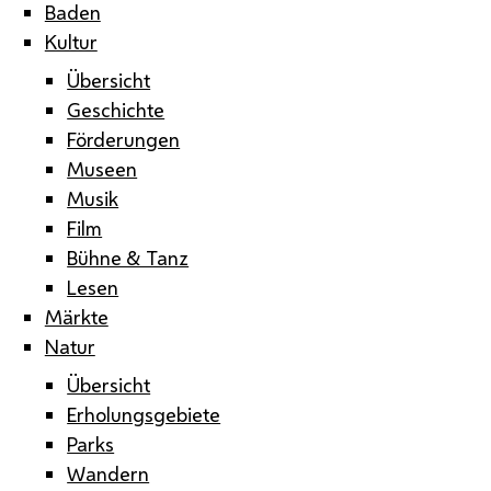
Baden
Kultur
Übersicht
Geschichte
Förderungen
Museen
Musik
Film
Bühne & Tanz
Lesen
Märkte
Natur
Übersicht
Erholungsgebiete
Parks
Wandern