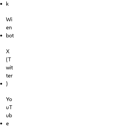
k
Wi
en
bot
X
(T
wit
ter
)
Yo
uT
ub
e