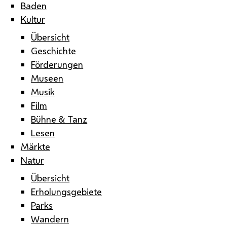
Baden
Kultur
Übersicht
Geschichte
Förderungen
Museen
Musik
Film
Bühne & Tanz
Lesen
Märkte
Natur
Übersicht
Erholungsgebiete
Parks
Wandern