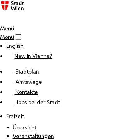
Zum Inhalt
Menü
Menü
English
New in Vienna?
Stadtplan
Amtswege
Kontakte
Jobs bei der Stadt
Freizeit
Übersicht
Veranstaltungen