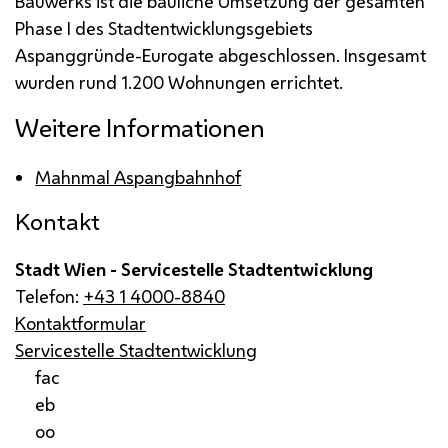
Bauwerks ist die bauliche Umsetzung der gesamten
Phase
I
des Stadtentwicklungsgebiets
Aspanggründe-Eurogate abgeschlossen. Insgesamt
wurden rund 1.200 Wohnungen errichtet.
Weitere Informationen
Mahnmal Aspangbahnhof
Kontakt
Stadt Wien - Servicestelle Stadtentwicklung
Telefon:
+43 1 4000-8840
Kontaktformular
Servicestelle Stadtentwicklung
fac
eb
oo