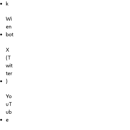
k
Wi
en
bot
X
(T
wit
ter
)
Yo
uT
ub
e