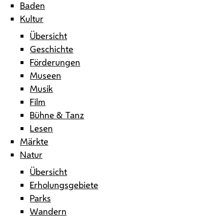
Baden
Kultur
Übersicht
Geschichte
Förderungen
Museen
Musik
Film
Bühne & Tanz
Lesen
Märkte
Natur
Übersicht
Erholungsgebiete
Parks
Wandern