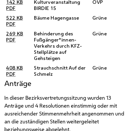
142
KB
Kulturveranstaltung
ÖVP
PDF
BIRDIE 15
522
KB
Bäume Hagengasse
Grüne
PDF
269
KB
Behinderung des
Grüne
PDF
Fußgänger*innen-
Verkehrs durch
KFZ
-
Stellplätze auf
Gehsteigen
408
KB
Strauchschnitt Auf der
Grüne
PDF
Schmelz
Anträge
In dieser Bezirksvertretungssitzung wurden 13
Anträge und 4 Resolutionen einstimmig oder mit
ausreichender Stimmenmehrheit angenommen und
an die zuständigen Stellen weitergeleitet
beziehungsweise abgelehnt.