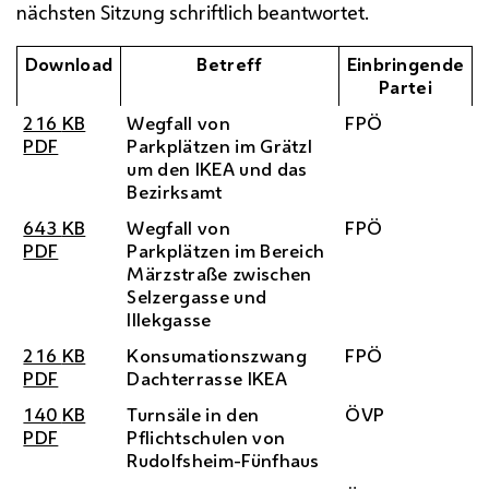
nächsten Sitzung schriftlich beantwortet.
Download
Betreff
Einbringende
Partei
216
KB
Wegfall von
FPÖ
PDF
Parkplätzen im Grätzl
um den IKEA und das
Bezirksamt
643
KB
Wegfall von
FPÖ
PDF
Parkplätzen im Bereich
Märzstraße zwischen
Selzergasse und
Illekgasse
216
KB
Konsumationszwang
FPÖ
PDF
Dachterrasse IKEA
140
KB
Turnsäle in den
ÖVP
PDF
Pflichtschulen von
Rudolfsheim-Fünfhaus