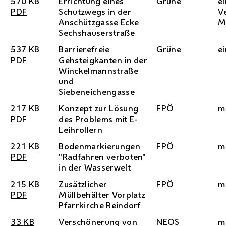
570
KB
Errichtung eines
Grüne
e
PDF
Schutzwegs in der
V
Anschützgasse Ecke
M
Sechshauserstraße
537
KB
Barrierefreie
Grüne
e
PDF
Gehsteigkanten in der
Winckelmannstraße
und
Siebeneichengasse
217
KB
Konzept zur Lösung
FPÖ
m
PDF
des Problems mit
E
-
Leihrollern
221
KB
Bodenmarkierungen
FPÖ
m
PDF
"Radfahren verboten"
in der Wasserwelt
215
KB
Zusätzlicher
FPÖ
m
PDF
Müllbehälter Vorplatz
Pfarrkirche Reindorf
33
KB
Verschönerung von
NEOS
m