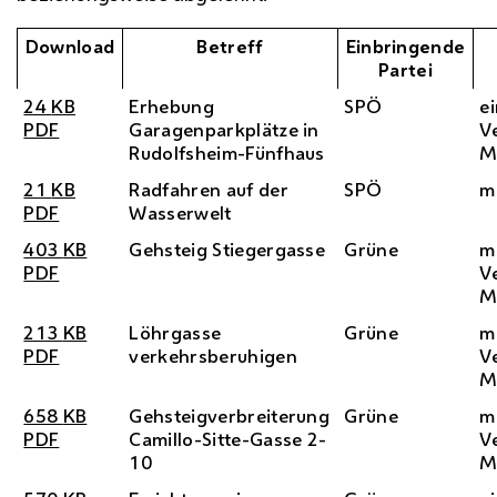
Download
Betreff
Einbringende
Partei
24
KB
Erhebung
SPÖ
e
PDF
Garagenparkplätze in
V
Rudolfsheim-Fünfhaus
M
21
KB
Radfahren auf der
SPÖ
m
PDF
Wasserwelt
403
KB
Gehsteig Stiegergasse
Grüne
m
PDF
V
M
213
KB
Löhrgasse
Grüne
m
PDF
verkehrsberuhigen
V
M
658
KB
Gehsteigverbreiterung
Grüne
m
PDF
Camillo-Sitte-Gasse 2-
V
10
M