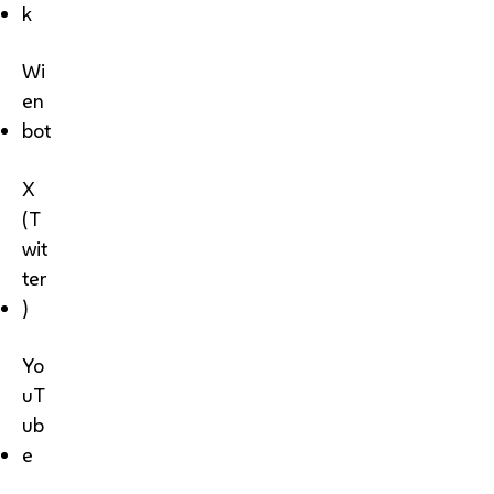
k
Wi
en
bot
X
(T
wit
ter
)
Yo
uT
ub
e