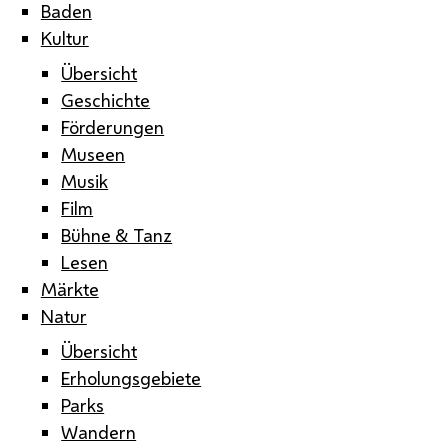
Baden
Kultur
Übersicht
Geschichte
Förderungen
Museen
Musik
Film
Bühne & Tanz
Lesen
Märkte
Natur
Übersicht
Erholungsgebiete
Parks
Wandern