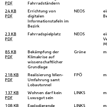
PDF
Fahrradständern
24
KB
Errichtung von
NEOS
e
PDF
digitalen
B
Informationstafeln im
Bezirk
23
KB
Fahrradspielplatz
NEOS
e
PDF
V
M
85
KB
Bekämpfung der
Grüne
m
PDF
Klimakrise auf
wissenschaftlicher
Grundlage
218
KB
Realisierung Wien-
FPÖ
m
PDF
Umfahrung samt
Lobautunnel
137
KB
Wohnen darf kein
LINKS
m
PDF
Luxusgut sein
108
KB
Explodierende
LINKS
m