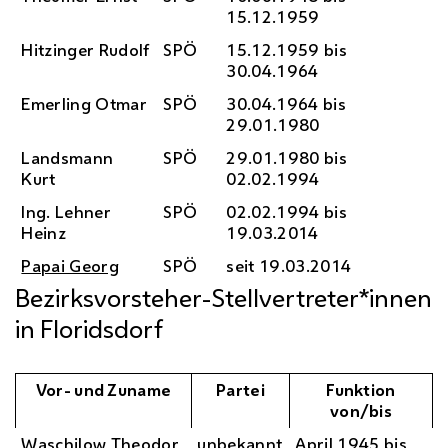
15.12.1959
Hitzinger Rudolf
SPÖ
15.12.1959 bis
30.04.1964
Emerling Otmar
SPÖ
30.04.1964 bis
29.01.1980
Landsmann
SPÖ
29.01.1980 bis
Kurt
02.02.1994
Ing.
Lehner
SPÖ
02.02.1994 bis
Heinz
19.03.2014
Papai Georg
SPÖ
seit 19.03.2014
Bezirksvorsteher-Stellvertreter*innen
in Floridsdorf
Vor- und Zuname
Partei
Funktion
von/bis
Waschilow Theodor
unbekannt
April 1945 bis