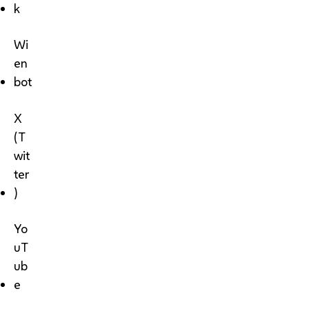
k
Wi
en
bot
X
(T
wit
ter
)
Yo
uT
ub
e