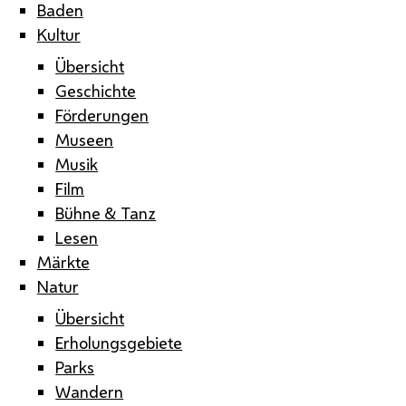
Baden
Kultur
Übersicht
Geschichte
Förderungen
Museen
Musik
Film
Bühne & Tanz
Lesen
Märkte
Natur
Übersicht
Erholungsgebiete
Parks
Wandern