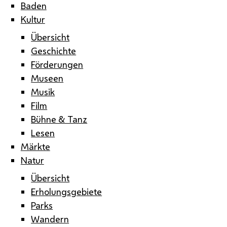
Baden
Kultur
Übersicht
Geschichte
Förderungen
Museen
Musik
Film
Bühne & Tanz
Lesen
Märkte
Natur
Übersicht
Erholungsgebiete
Parks
Wandern