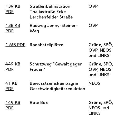
139
KB
Straßenbahnstation
ÖVP
PDF
Thaliastraße Ecke
Lerchenfelder Straße
138
KB
Radweg Jenny-Steiner-
ÖVP
PDF
Weg
1
MB
PDF
Radabstellplätze
Grüne,
SPÖ
,
ÖVP
,
NEOS
und LINKS
449
KB
Schutzweg "Gewalt gegen
Grüne,
SPÖ
,
PDF
Frauen"
ÖVP
,
NEOS
und LINKS
41
KB
Bewusstseinskampagne
NEOS
PDF
Geschwindigkeitsreduktion
149
KB
Rote Box
Grüne,
SPÖ
,
PDF
NEOS
und
LINKS