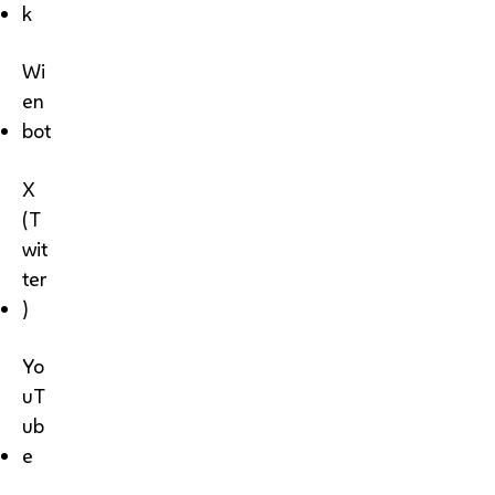
k
Wi
en
bot
X
(T
wit
ter
)
Yo
uT
ub
e