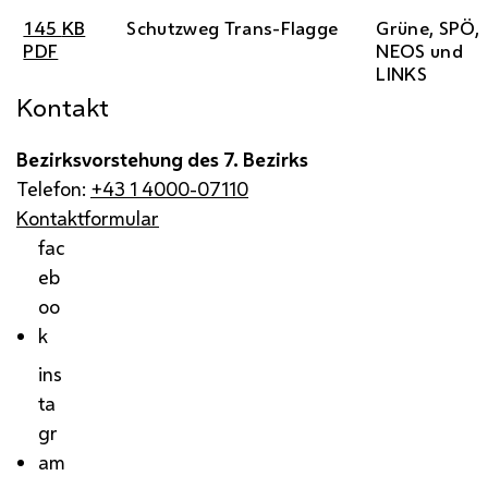
145
KB
Schutzweg Trans-Flagge
Grüne,
SPÖ
,
PDF
NEOS
und
LINKS
Kontakt
Bezirksvorstehung des 7. Bezirks
Telefon:
+43 1 4000-07110
Kontaktformular
fac
eb
oo
k
ins
ta
gr
am