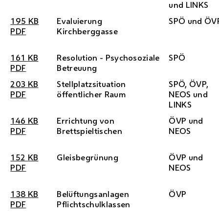
und LINKS
195
KB
Evaluierung
SPÖ
und
ÖV
PDF
Kirchberggasse
161
KB
Resolution - Psychosoziale
SPÖ
PDF
Betreuung
203
KB
Stellplatzsituation
SPÖ
,
ÖVP
,
PDF
öffentlicher Raum
NEOS
und
LINKS
146
KB
Errichtung von
ÖVP
und
PDF
Brettspieltischen
NEOS
152
KB
Gleisbegrünung
ÖVP
und
PDF
NEOS
138
KB
Belüftungsanlagen
ÖVP
PDF
Pflichtschulklassen