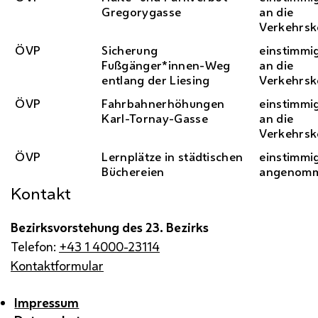
Gregorygasse
an die
Verkehrs
ÖVP
Sicherung
einstimmi
Fußgänger*innen-Weg
an die
entlang der Liesing
Verkehrs
ÖVP
Fahrbahnerhöhungen
einstimmi
Karl-Tornay-Gasse
an die
Verkehrs
ÖVP
Lernplätze in städtischen
einstimmi
Büchereien
angenom
Kontakt
Bezirksvorstehung des 23. Bezirks
Telefon:
+43 1 4000-23114
Kontaktformular
Impressum