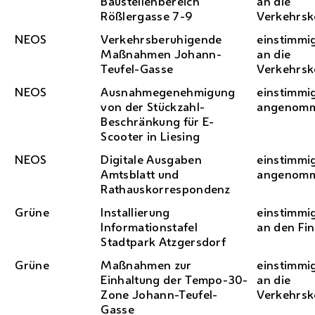
Baustellenbereich
an die
Rößlergasse 7-9
Verkehrs
NEOS
Verkehrsberuhigende
einstimmi
Maßnahmen Johann-
an die
Teufel-Gasse
Verkehrs
NEOS
Ausnahmegenehmigung
einstimmi
von der Stückzahl-
angenom
Beschränkung für
E
-
Scooter in Liesing
NEOS
Digitale Ausgaben
einstimmi
Amtsblatt und
angenom
Rathauskorrespondenz
Grüne
Installierung
einstimmi
Informationstafel
an den Fi
Stadtpark Atzgersdorf
Grüne
Maßnahmen zur
einstimmi
Einhaltung der Tempo-30-
an die
Zone Johann-Teufel-
Verkehrs
Gasse