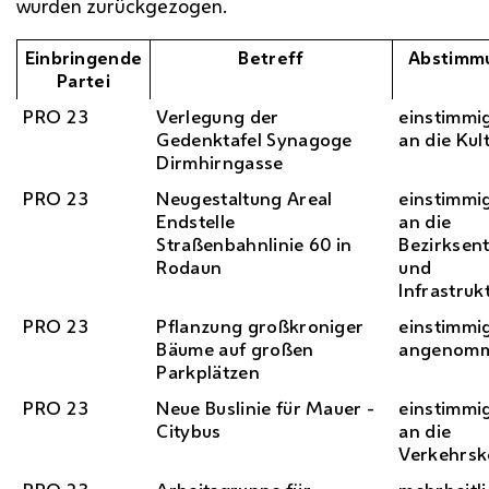
wurden zurückgezogen.
Einbringende
Betreff
Abstimm
Partei
PRO 23
Verlegung der
einstimmi
Gedenktafel Synagoge
an die Ku
Dirmhirngasse
PRO 23
Neugestaltung Areal
einstimmi
Endstelle
an die
Straßenbahnlinie 60 in
Bezirksen
Rodaun
und
Infrastru
PRO 23
Pflanzung großkroniger
einstimmi
Bäume auf großen
angenom
Parkplätzen
PRO 23
Neue Buslinie für Mauer -
einstimmi
Citybus
an die
Verkehrs