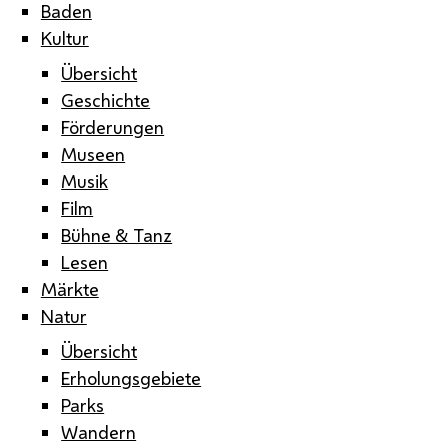
Baden
Kultur
Übersicht
Geschichte
Förderungen
Museen
Musik
Film
Bühne & Tanz
Lesen
Märkte
Natur
Übersicht
Erholungsgebiete
Parks
Wandern