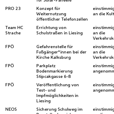
PRO 23
Konzept für
einstimmi
Weiternutzung
an die Ku
öffentlicher Telefonzellen
Team
HC
Errichtung von
einstimmi
Strache
Schulstraßen in Liesing
an die
Verkehrs
FPÖ
Gefahrenstelle für
einstimmi
Fußgänger*innen bei der
an die
Kirche Kalksburg
Verkehrs
FPÖ
Parkplatz
einstimmi
Bodenmarkierung
angenom
Stipcakgasse 6-8
FPÖ
Veröffentlichung von
einstimmi
Test- und
angenom
Impfmöglichkeiten in
Liesing
NEOS
Sicherung Schulweg im
einstimmi