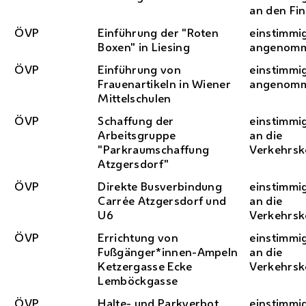
an den Fi
ÖVP
Einführung der "Roten
einstimmi
Boxen" in Liesing
angenom
ÖVP
Einführung von
einstimmi
Frauenartikeln in Wiener
angenom
Mittelschulen
ÖVP
Schaffung der
einstimmi
Arbeitsgruppe
an die
"Parkraumschaffung
Verkehrs
Atzgersdorf"
ÖVP
Direkte Busverbindung
einstimmi
Carrée Atzgersdorf und
an die
U6
Verkehrs
ÖVP
Errichtung von
einstimmi
Fußgänger*innen-Ampeln
an die
Ketzergasse Ecke
Verkehrs
Lemböckgasse
ÖVP
Halte- und Parkverbot
einstimmi