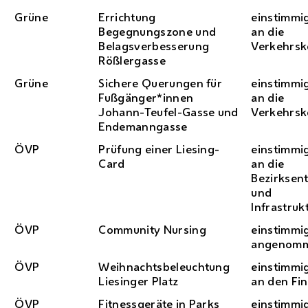
Grüne
Errichtung
einstimmi
Begegnungszone und
an die
Belagsverbesserung
Verkehrs
Rößlergasse
Grüne
Sichere Querungen für
einstimmi
Fußgänger*innen
an die
Johann-Teufel-Gasse und
Verkehrs
Endemanngasse
ÖVP
Prüfung einer Liesing-
einstimmi
Card
an die
Bezirksen
und
Infrastru
ÖVP
Community Nursing
einstimmi
angenom
ÖVP
Weihnachtsbeleuchtung
einstimmi
Liesinger Platz
an den Fi
ÖVP
Fitnessgeräte in Parks
einstimmi