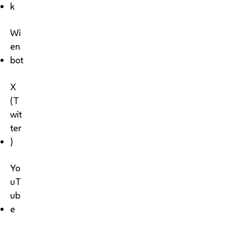
k
Wi
en
bot
X
(T
wit
ter
)
Yo
uT
ub
e