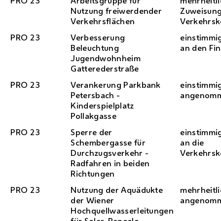
PRO 23
Arbeitsgruppe für
mehrheitl
Nutzung freiwerdender
Zuweisung
Verkehrsflächen
Verkehrs
PRO 23
Verbesserung
einstimmi
Beleuchtung
an den Fi
Jugendwohnheim
Gatterederstraße
PRO 23
Verankerung Parkbank
einstimmi
Petersbach -
angenom
Kinderspielplatz
Pollakgasse
PRO 23
Sperre der
einstimmi
Schembergasse für
an die
Durchzugsverkehr -
Verkehrs
Radfahren in beiden
Richtungen
PRO 23
Nutzung der Aquädukte
mehrheitli
der Wiener
angenom
Hochquellwasserleitungen
für Solar-Paneele