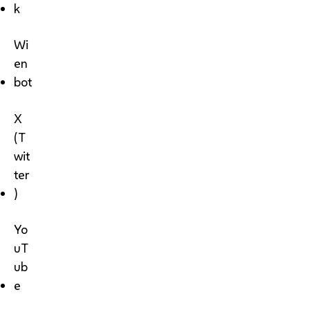
k
Wi
en
bot
X
(T
wit
ter
)
Yo
uT
ub
e