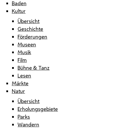
Baden
Kultur
Übersicht
Geschichte
Förderungen
Museen
Musik
Film
Bühne & Tanz
Lesen
Märkte
Natur
Übersicht
Erholungsgebiete
Parks
Wandern