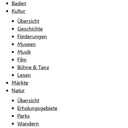
Baden
Kultur
Übersicht
Geschichte
Förderungen
Museen
Musik
Film
Bühne & Tanz
Lesen
Märkte
Natur
Übersicht
Erholungsgebiete
Parks
Wandern