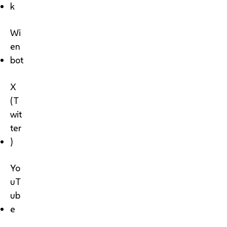
k
Wi
en
bot
X
(T
wit
ter
)
Yo
uT
ub
e