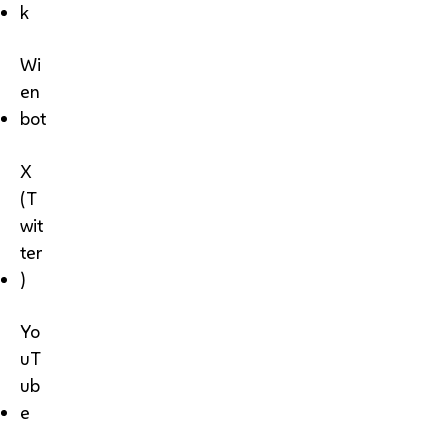
k
Wi
en
bot
X
(T
wit
ter
)
Yo
uT
ub
e