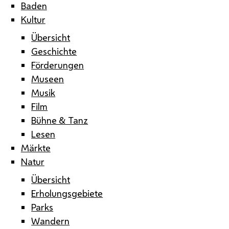
Baden
Kultur
Übersicht
Geschichte
Förderungen
Museen
Musik
Film
Bühne & Tanz
Lesen
Märkte
Natur
Übersicht
Erholungsgebiete
Parks
Wandern