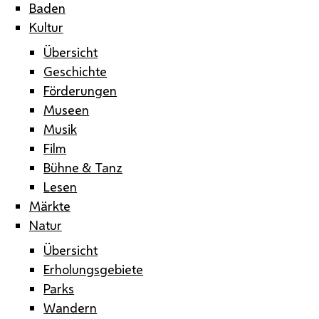
Baden
Kultur
Übersicht
Geschichte
Förderungen
Museen
Musik
Film
Bühne & Tanz
Lesen
Märkte
Natur
Übersicht
Erholungsgebiete
Parks
Wandern