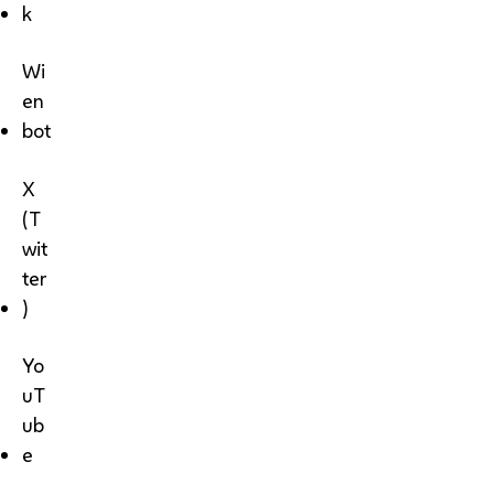
k
Wi
en
bot
X
(T
wit
ter
)
Yo
uT
ub
e