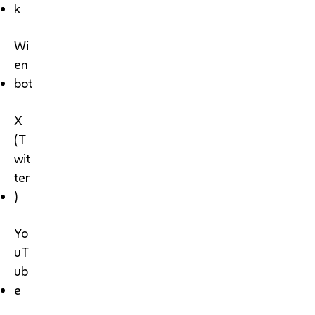
k
Wi
en
bot
X
(T
wit
ter
)
Yo
uT
ub
e