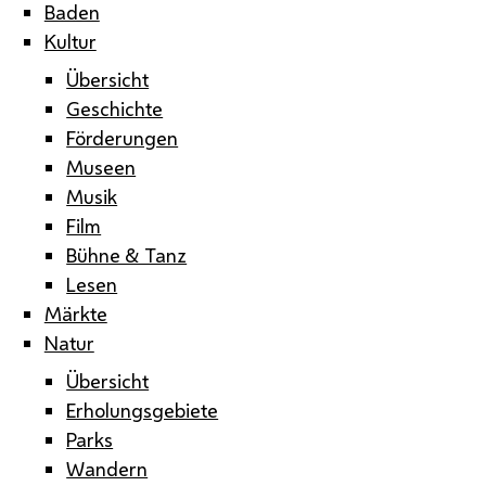
Baden
Kultur
Übersicht
Geschichte
Förderungen
Museen
Musik
Film
Bühne & Tanz
Lesen
Märkte
Natur
Übersicht
Erholungsgebiete
Parks
Wandern